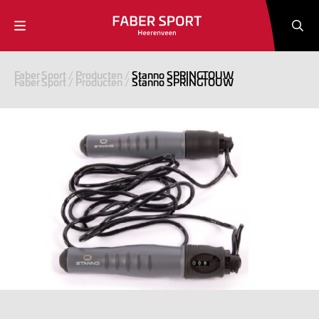
Faber Sport
/
Producten
/
Stanno SPRINGTOUW
Faber Sport
/
Producten
/
Stanno SPRINGTOUW