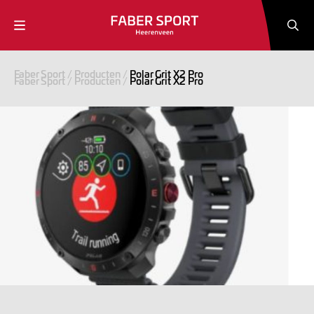
Faber Sport
/
Producten
/
Polar Grit X2 Pro
Faber Sport
/
Producten
/
Polar Grit X2 Pro