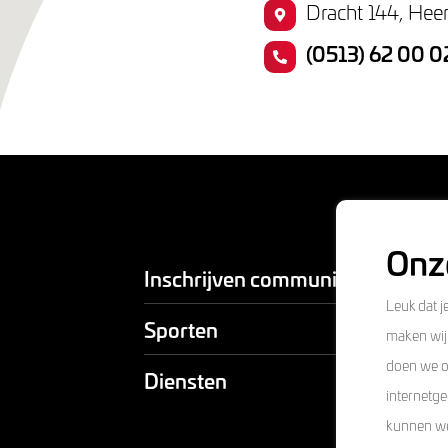
Dracht 144, Hee
(0513) 62 00 0
Onz
Inschrijven communityrun
Leuk dat j
Sporten
maken wij 
doen we om
Diensten
internetg
kunnen we