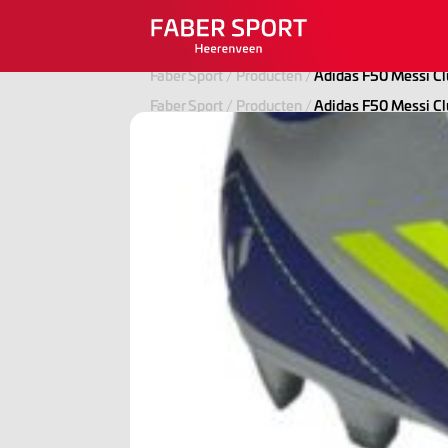
Faber Sport
/
Producten
/
Adidas F50 Messi Cl
Faber Sport
/
Producten
/
Adidas F50 Messi Cl