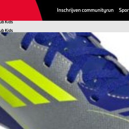
Inschrijven communityrun
Spor
ub Kids
ub Kids