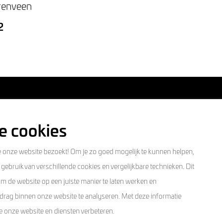
renveen
2
e cookies
Over ons
e onze website bezoekt! Om je zo goed mogelijk te kunnen helpen,
gebruik van verschillende cookies en vergelijkbare technieken. Dit
Contact
 de website op een juiste manier te laten werken en
edrag binnen onze website te analyseren. Met deze informatie
 onze website en diensten verbeteren.