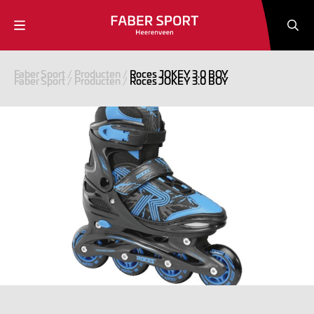
Faber Sport
/
Producten
/
Roces JOKEY 3.0 BOY
Faber Sport
/
Producten
/
Roces JOKEY 3.0 BOY